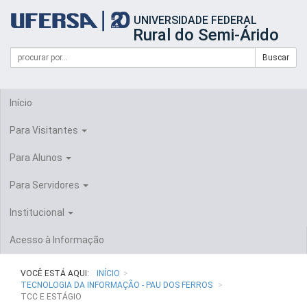
Início
UNIVERSIDADE FEDERAL
do
Rural do Semi-Árido
cabeçalho
do
Campo
Formulário
Buscar
portal
de
da
de
busca
UFERSA
Busca
Início
Para Visitantes
Para Alunos
Para Servidores
Institucional
Acesso à Informação
VOCÊ ESTÁ AQUI:
INÍCIO
TECNOLOGIA DA INFORMAÇÃO - PAU DOS FERROS
TCC E ESTÁGIO