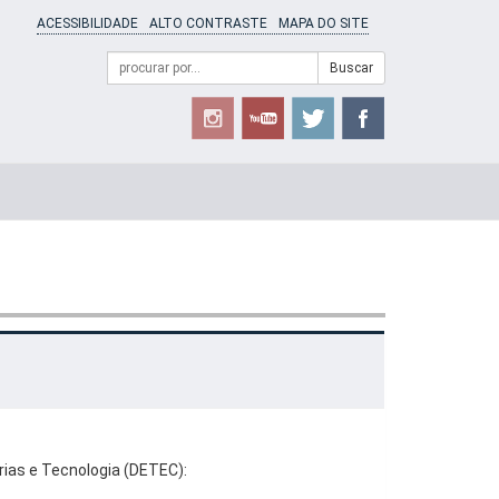
ACESSIBILIDADE
ALTO CONTRASTE
MAPA DO SITE
Campo
Formulário
Buscar
de
de
busca
Busca
ias e Tecnologia (DETEC):