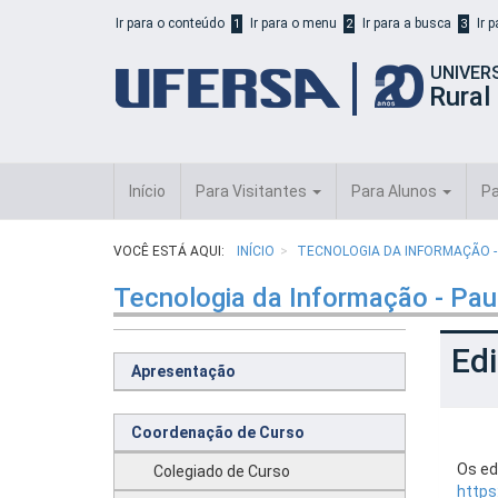
Início
Ir para o conteúdo
Ir para o menu
Ir para a busca
Ir 
1
2
3
do
cabeçalho
UNIVER
do
Rural
portal
da
UFERSA
Início
Para Visitantes
Para Alunos
Pa
VOCÊ ESTÁ AQUI:
INÍCIO
TECNOLOGIA DA INFORMAÇÃO -
Tecnologia da Informação - Pau
Edi
Apresentação
Coordenação de Curso
Os ed
Colegiado de Curso
https