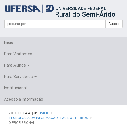
Início
UNIVERSIDADE FEDERAL
do
Rural do Semi-Árido
cabeçalho
do
Campo
Formulário
Buscar
portal
de
da
de
busca
UFERSA
Busca
Início
Para Visitantes
Para Alunos
Para Servidores
Institucional
Acesso à Informação
VOCÊ ESTÁ AQUI:
INÍCIO
TECNOLOGIA DA INFORMAÇÃO - PAU DOS FERROS
O PROFISSIONAL