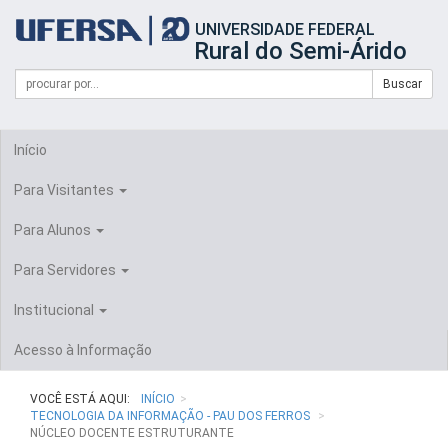
Início
UNIVERSIDADE FEDERAL
do
Rural do Semi-Árido
cabeçalho
do
Campo
Formulário
Buscar
portal
de
da
de
busca
UFERSA
Busca
Início
Para Visitantes
Para Alunos
Para Servidores
Institucional
Acesso à Informação
VOCÊ ESTÁ AQUI:
INÍCIO
TECNOLOGIA DA INFORMAÇÃO - PAU DOS FERROS
NÚCLEO DOCENTE ESTRUTURANTE