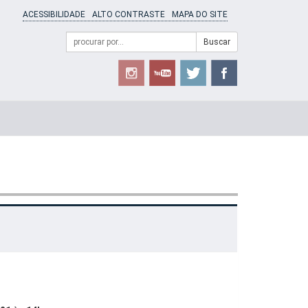
ACESSIBILIDADE
ALTO CONTRASTE
MAPA DO SITE
Campo
Formulário
Buscar
de
de
busca
Busca
S