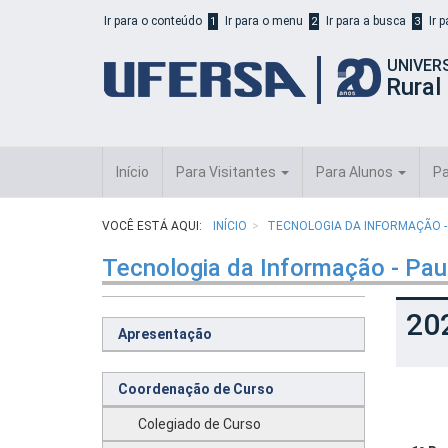
Início
Ir para o conteúdo
Ir para o menu
Ir para a busca
Ir 
1
2
3
do
cabeçalho
UNIVER
do
Rural
portal
da
UFERSA
Início
Para Visitantes
Para Alunos
Pa
VOCÊ ESTÁ AQUI:
INÍCIO
TECNOLOGIA DA INFORMAÇÃO -
Tecnologia da Informação - Pau
20
Apresentação
Coordenação de Curso
Colegiado de Curso