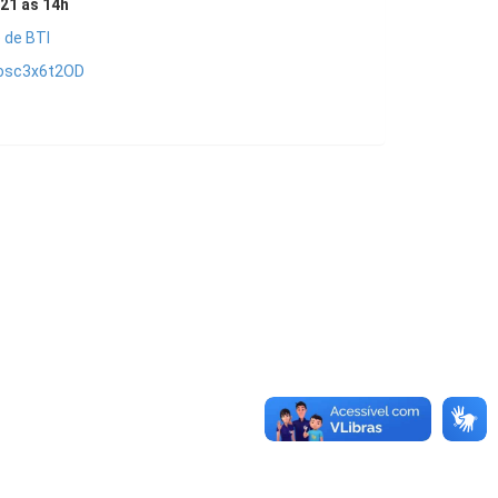
21 às 14h
 de BTI
Josc3x6t2OD