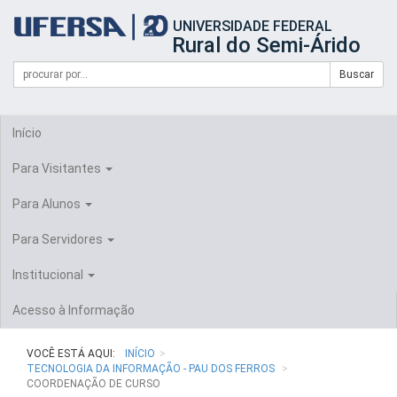
Início
UNIVERSIDADE FEDERAL
do
Rural do Semi-Árido
cabeçalho
do
Campo
Formulário
Buscar
portal
de
da
de
busca
UFERSA
Busca
Início
Para Visitantes
Para Alunos
Para Servidores
Institucional
Acesso à Informação
VOCÊ ESTÁ AQUI:
INÍCIO
TECNOLOGIA DA INFORMAÇÃO - PAU DOS FERROS
COORDENAÇÃO DE CURSO