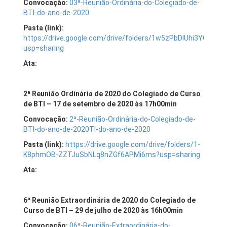
Convocação:
03ª-Reunião-Ordinária-do-Colegiado-de-
BTI-do-ano-de-2020
Pasta (link):
https://drive.google.com/drive/folders/1w5zPbDlUhi3YQoe
usp=sharing
Ata:
2ª Reunião Ordinária de 2020 do Colegiado de Curso
de BTI – 17 de setembro de 2020 às 17h00min
Convocação:
2ª-Reunião-Ordinária-do-Colegiado-de-
BTI-do-ano-de-2020
TI-do-ano-de-2020
Pasta (link):
https://drive.google.com/drive/folders/1-
K8phmOB-ZZTJuSbNLq8nZGf6APMi6ms?usp=sharing
Ata:
6ª Reunião Extraordinária de 2020 do Colegiado de
Curso de BTI – 29 de julho de 2020 às 16h00min
Convocação:
06ª-Reunião-Extraordinária-do-