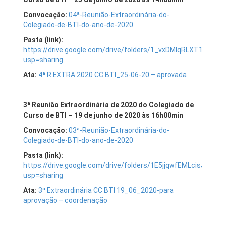
Convocação:
04ª-Reunião-Extraordinária-do-
Colegiado-de-BTI-do-ano-de-2020
Pasta (link):
https://drive.google.com/drive/folders/1_vxDMIqRLXT10bI1
usp=sharing
Ata:
4ª R EXTRA 2020 CC BTI_25-06-20 – aprovada
3
ª Reunião Extraordinária de 2020 do Colegiado de
Curso de BTI – 19 de junho de 2020 às 16h00min
Convocação:
03ª-Reunião-Extraordinária-do-
Colegiado-de-BTI-do-ano-de-2020
Pasta (link):
https://drive.google.com/drive/folders/1E5jjqwfEMLcisJQP
usp=sharing
Ata:
3ª Extraordinária CC BTI 19_06_2020-para
aprovação – coordenação