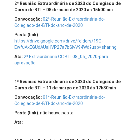
2
ª Reunião Extraordinária de 2020 do Colegiado de
Curso de BTI – 08 de maio de 2020 às 15h00min
Convocação:
02ª-Reunião-Extraordinária-do-
Colegiado-de-BTI-do-ano-de-2020
Pasta (link)
:
https://drive.google.com/drive/folders/19O-
EwfuAxEGUdAUaHVP27a7bSIvV94Wd?usp=sharing
Ata:
2ª Extraordinária CC BTI 08_05_2020-para
aprovação
1
ª Reunião Extraordinária de 2020 do Colegiado de
Curso de BTI – 11 de março de 2020 às 17h30min
Convocação:
01ª-Reunião-Extraordinária-do-
Colegiado-de-BTI-do-ano-de-2020
Pasta (link)
: não houve pasta
Ata: