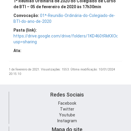
1ª Reunião Ordinária de 2020 do Colegiado de Curso
de BTI – 05 de fevereiro de 2020 às 17h30min
Convocação:
01ª-Reunião-Ordinária-do-Colegiado-de-
BTI-do-ano-de-2020
Pasta (link):
https://drive.google.com/drive/folders/1KD460tRkKXOcj0
usp=sharing
Ata:
1 de fevereiro de 2021.
Visualizações: 1553.
Última modificação: 10/01/2024
20:15:10
Redes Sociais
Facebook
Twitter
Youtube
Instagram
Mapa do site