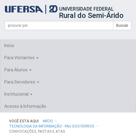
Início
UNIVERSIDADE FEDERAL
do
Rural do Semi-Árido
cabeçalho
do
Campo
Formulário
Buscar
portal
de
da
de
busca
UFERSA
Busca
Início
Para Visitantes
Para Alunos
Para Servidores
Institucional
Acesso à Informação
VOCÊ ESTÁ AQUI:
INÍCIO
TECNOLOGIA DA INFORMAÇÃO - PAU DOS FERROS
CONVOCAÇÕES, PASTAS E ATAS